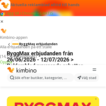
Aktuella reklamblad alltid till hands
Lägg till i Chrome – GRATIS
Kimbino-appen
ByggMax erbjudanden
Alla erbjudanden på ett ställe
ByggMax erbjudanden från
(14,1 tn recensioner)
26/06/2026 - 12/07/2026 >
Öppna
Reklamblad nuvarande rabatter
ANNONSER
Sök efter butiker, kategorier, produkter...
Välj stad