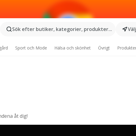
Sök efter butiker, kategorier, produkter...
Väl
gård
Sport och Mode
Hälsa och skönhet
Övrigt
Produkte
ndena åt dig!