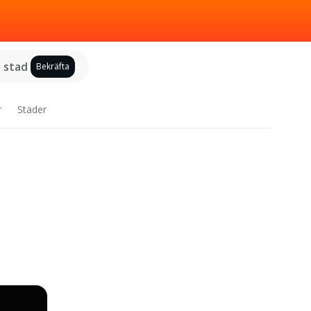
j stad
Bekräfta
r
Städer