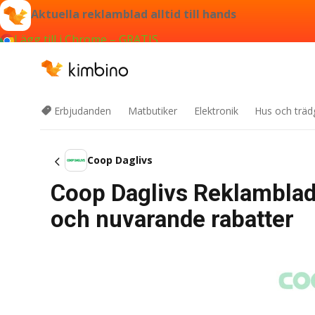
Aktuella reklamblad alltid till hands
Lägg till i Chrome – GRATIS
Erbjudanden
Matbutiker
Elektronik
Hus och träd
Coop Daglivs
Coop Daglivs Reklamblad
och nuvarande rabatter