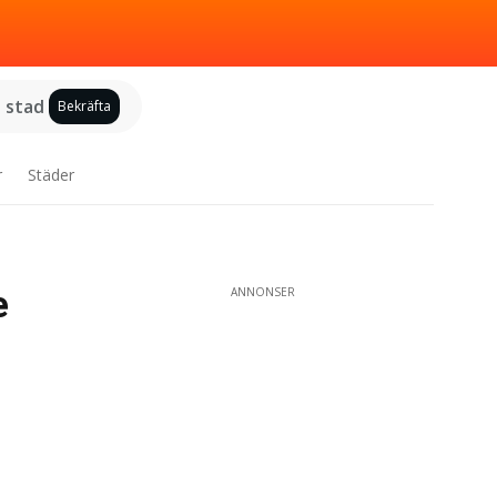
j stad
Bekräfta
r
Städer
e
ANNONSER