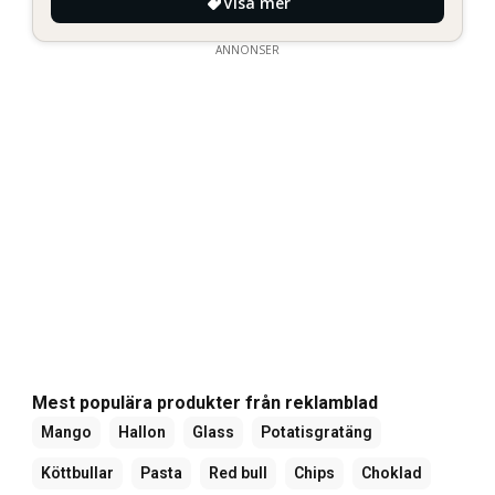
Visa mer
ANNONSER
Mest populära produkter från reklamblad
Mango
Hallon
Glass
Potatisgratäng
Köttbullar
Pasta
Red bull
Chips
Choklad