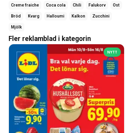
Creme fraiche
Coca cola
Chili
Falukorv
Ost
Bröd
Kvarg
Halloumi
Kalkon
Zucchini
Mjölk
Fler reklamblad i kategorin
NYTT