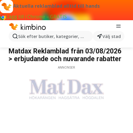
Aktuella reklamblad alltid till hands
Lägg till i Chrome – GRATIS
Sök efter butiker, kategorier, produkter...
Välj stad
Matdax
Matdax Reklamblad från 03/08/2026
> erbjudande och nuvarande rabatter
ANNONSER