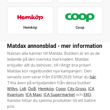
Hemköp
Coop
Matdax annonsblad - mer information
Nästan alla känner till Matdax. Butiken är en av de
ledande på den svenska marknaden. Matdax
erbjuder allt du behöver, till riktigt bra priser!
Matdax kör regelbundet nya kampanjerr. Den
senaste som varar från 03/08/2026 hittar du
här
.
Titta även på erbjudanden från dessa butiker
Willys
,
Lidl
,
ÖoB
,
Hemköp
,
Coop
,
City Gross
,
ICA
Kvantum
,
ICA Maxi
,
ICA Supermarket
och
EKO
.
Kanske hittar du samma produkter till ett bättre
pris.