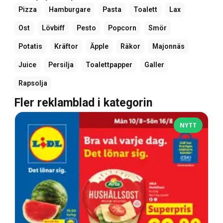
Pizza
Hamburgare
Pasta
Toalett
Lax
Ost
Lövbiff
Pesto
Popcorn
Smör
Potatis
Kräftor
Äpple
Räkor
Majonnäs
Juice
Persilja
Toalettpapper
Galler
Rapsolja
Fler reklamblad i kategorin
NYTT