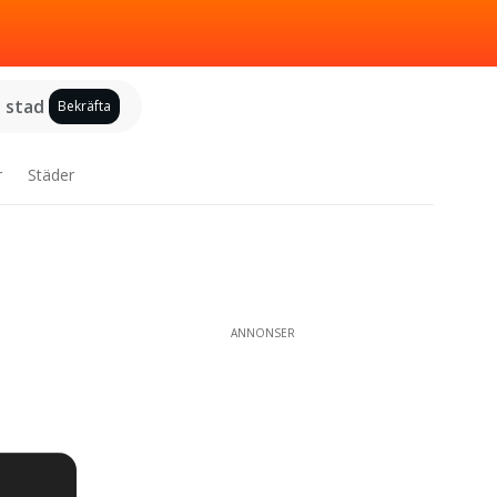
j stad
Bekräfta
r
Städer
ANNONSER