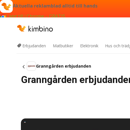
Aktuella reklamblad alltid till hands
Lägg till i Chrome – GRATIS
Erbjudanden
Matbutiker
Elektronik
Hus och träd
Granngården erbjudanden
Granngården erbjudande