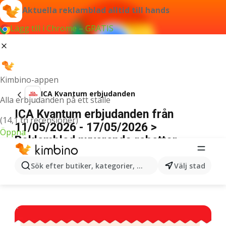
Aktuella reklamblad alltid till hands
Lägg till i Chrome – GRATIS
Kimbino-appen
ICA Kvantum erbjudanden
Alla erbjudanden på ett ställe
ICA Kvantum erbjudanden från
(14,1 tn recensioner)
11/05/2026 - 17/05/2026 >
Öppna
Reklamblad nuvarande rabatter
ANNONSER
Sök efter butiker, kategorier, produkter...
Välj stad