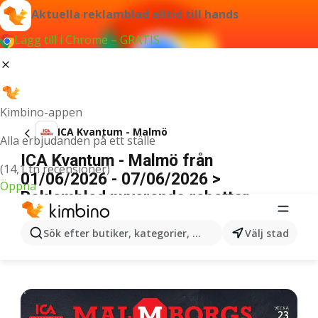
Aktuella reklamblad alltid till hands
Lägg till i Chrome – GRATIS
Kimbino-appen
ICA Kvantum - Malmö
Alla erbjudanden på ett ställe
ICA Kvantum - Malmö från
(14,1 tn recensioner)
01/06/2026 - 07/06/2026 >
Öppna
Reklamblad nuvarande rabatter
ANNONSER
Sök efter butiker, kategorier, produkter...
Välj stad