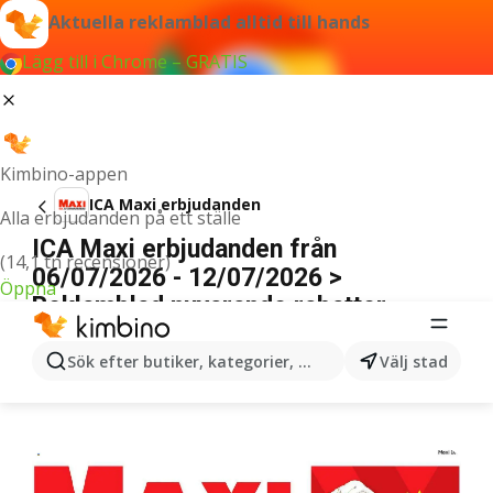
Aktuella reklamblad alltid till hands
Lägg till i Chrome – GRATIS
Kimbino-appen
ICA Maxi erbjudanden
Alla erbjudanden på ett ställe
ICA Maxi erbjudanden från
(14,1 tn recensioner)
06/07/2026 - 12/07/2026 >
Öppna
Reklamblad nuvarande rabatter
ANNONSER
Sök efter butiker, kategorier, produkter...
Välj stad