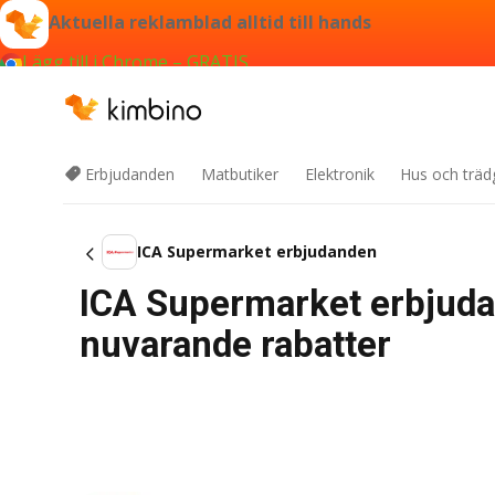
Aktuella reklamblad alltid till hands
Lägg till i Chrome – GRATIS
Erbjudanden
Matbutiker
Elektronik
Hus och träd
ICA Supermarket erbjudanden
ICA Supermarket erbjuda
nuvarande rabatter