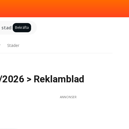
j stad
Bekräfta
r
Städer
7/2026 > Reklamblad
ANNONSER