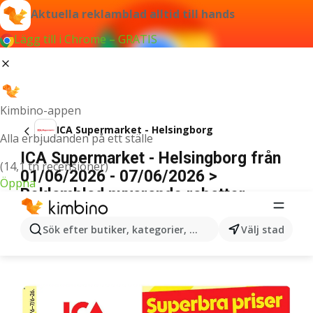
Aktuella reklamblad alltid till hands
Lägg till i Chrome – GRATIS
Kimbino-appen
ICA Supermarket - Helsingborg
Alla erbjudanden på ett ställe
ICA Supermarket - Helsingborg från
(14,1 tn recensioner)
01/06/2026 - 07/06/2026 >
Öppna
Reklamblad nuvarande rabatter
ANNONSER
Sök efter butiker, kategorier, produkter...
Välj stad