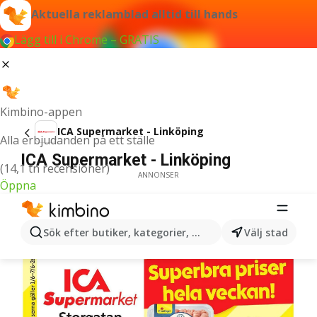
Aktuella reklamblad alltid till hands
Lägg till i Chrome – GRATIS
Kimbino-appen
ICA Supermarket - Linköping
Alla erbjudanden på ett ställe
ICA Supermarket - Linköping
(14,1 tn recensioner)
ANNONSER
Öppna
Sök efter butiker, kategorier, produkter...
Välj stad