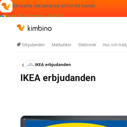
Aktuella reklamblad alltid till hands
Lägg till i Chrome – GRATIS
Erbjudanden
Matbutiker
Elektronik
Hus och träd
IKEA erbjudanden
IKEA erbjudanden