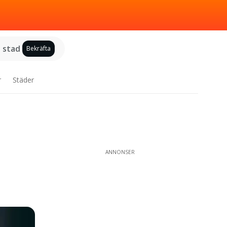
j stad
Bekräfta
r
Städer
ANNONSER