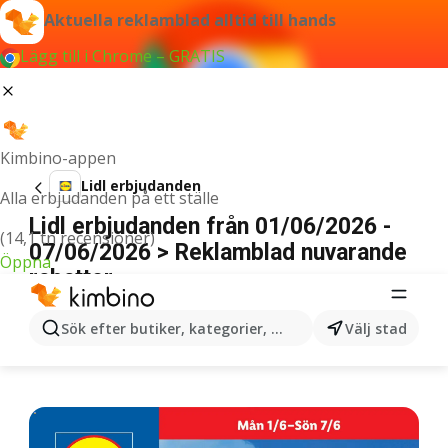
Aktuella reklamblad alltid till hands
Lägg till i Chrome – GRATIS
Kimbino-appen
Lidl erbjudanden
Alla erbjudanden på ett ställe
Lidl erbjudanden från 01/06/2026 -
(14,1 tn recensioner)
07/06/2026 > Reklamblad nuvarande
Öppna
rabatter
ANNONSER
Sök efter butiker, kategorier, produkter...
Välj stad