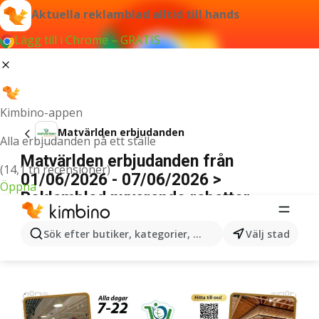
Aktuella reklamblad alltid till hands
Lägg till i Chrome – GRATIS
Kimbino-appen
Matvärlden erbjudanden
Alla erbjudanden på ett ställe
Matvärlden erbjudanden från
(14,1 tn recensioner)
01/06/2026 - 07/06/2026 >
Öppna
Reklamblad nuvarande rabatter
ANNONSER
Sök efter butiker, kategorier, produkter...
Välj stad