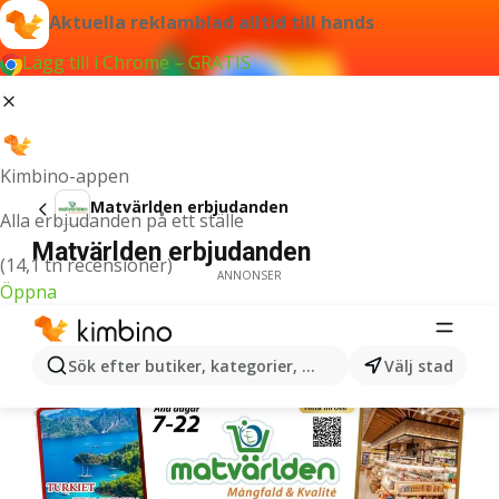
Aktuella reklamblad alltid till hands
Lägg till i Chrome – GRATIS
Kimbino-appen
Matvärlden erbjudanden
Alla erbjudanden på ett ställe
Matvärlden erbjudanden
(14,1 tn recensioner)
ANNONSER
Öppna
Sök efter butiker, kategorier, produkter...
Välj stad