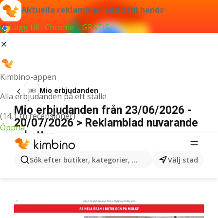
Aktuella reklamblad alltid till hands
Lägg till i Chrome – GRATIS
Kimbino-appen
Mio erbjudanden
Alla erbjudanden på ett ställe
Mio erbjudanden från 23/06/2026 -
(14,1 tn recensioner)
20/07/2026 > Reklamblad nuvarande
Öppna
rabatter
ANNONSER
Sök efter butiker, kategorier, produkter...
Välj stad