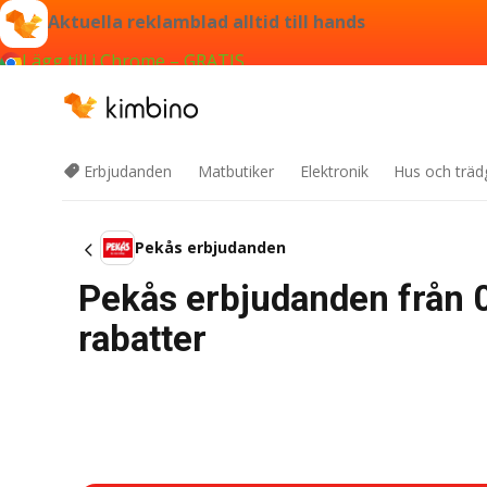
Aktuella reklamblad alltid till hands
Lägg till i Chrome – GRATIS
Erbjudanden
Matbutiker
Elektronik
Hus och träd
Pekås erbjudanden
Pekås erbjudanden från 
rabatter