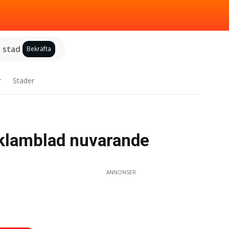
j stad
Bekräfta
r
Städer
eklamblad nuvarande
ANNONSER