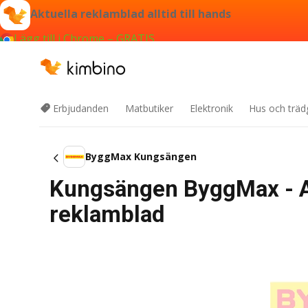
Aktuella reklamblad alltid till hands
Lägg till i Chrome – GRATIS
Erbjudanden
Matbutiker
Elektronik
Hus och träd
ByggMax Kungsängen
Kungsängen ByggMax - Al
reklamblad