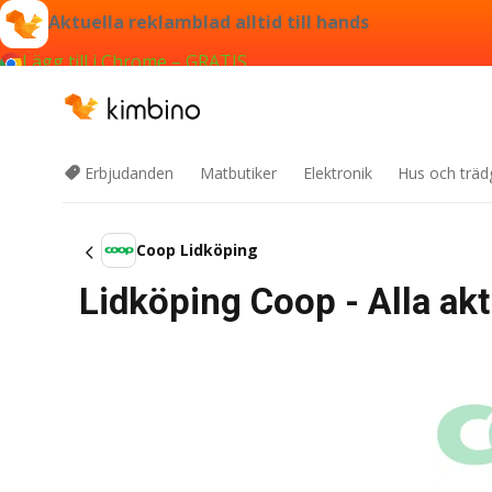
Aktuella reklamblad alltid till hands
Lägg till i Chrome – GRATIS
Erbjudanden
Matbutiker
Elektronik
Hus och träd
Coop Lidköping
Lidköping Coop - Alla ak