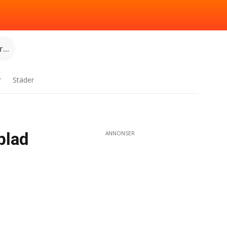
...
r
Städer
blad
ANNONSER