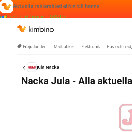
Aktuella reklamblad alltid till hands
Lägg till i Chrome – GRATIS
Erbjudanden
Matbutiker
Elektronik
Hus och träd
Jula Nacka
Nacka Jula - Alla aktuel