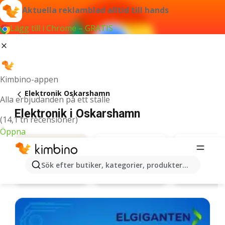
Aktuella reklamblad alltid till hands
Lägg till i Chrome – GRATIS
Kimbino-appen
Elektronik Oskarshamn
Alla erbjudanden på ett ställe
Elektronik i Oskarshamn
(14,1 tn recensioner)
Öppna
Sök efter butiker, kategorier, produkter...
Elgiganten
Elon
Erbjudanden