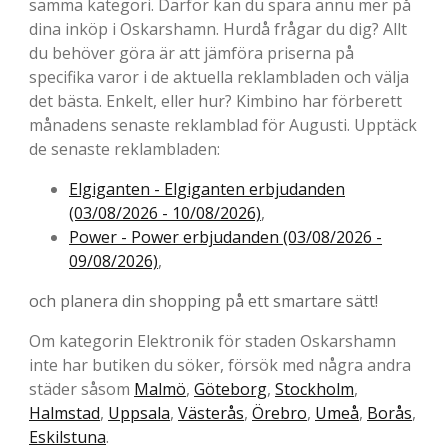
samma kategori. Därför kan du spara ännu mer på
dina inköp i Oskarshamn. Hurdå frågar du dig? Allt
du behöver göra är att jämföra priserna på
specifika varor i de aktuella reklambladen och välja
det bästa. Enkelt, eller hur? Kimbino har förberett
månadens senaste reklamblad för Augusti. Upptäck
de senaste reklambladen:
Elgiganten - Elgiganten erbjudanden
(03/08/2026 - 10/08/2026)
,
Power - Power erbjudanden (03/08/2026 -
09/08/2026)
,
och planera din shopping på ett smartare sätt!
Om kategorin Elektronik för staden Oskarshamn
inte har butiken du söker, försök med några andra
städer såsom
Malmö
,
Göteborg
,
Stockholm
,
Halmstad
,
Uppsala
,
Västerås
,
Örebro
,
Umeå
,
Borås
,
Eskilstuna
.