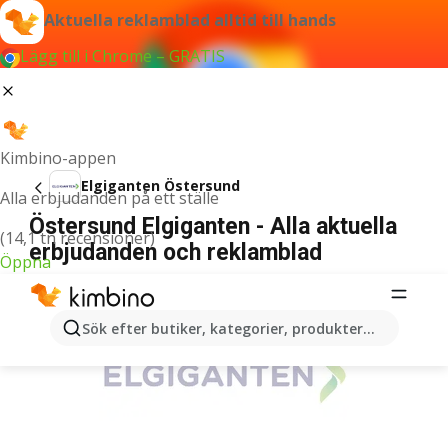
Aktuella reklamblad alltid till hands
Lägg till i Chrome – GRATIS
Kimbino-appen
Elgiganten Östersund
Alla erbjudanden på ett ställe
Östersund Elgiganten - Alla aktuella
(14,1 tn recensioner)
erbjudanden och reklamblad
Öppna
ANNONSER
Sök efter butiker, kategorier, produkter...