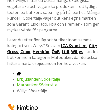
Hos Willys hittar du också många ekologiska,
vegetariska och veganska produkter – ett tydligt
tecken på butikens satsning på hållbarhet. Många
kunder i Södertälje väljer butikens egna märken
som Garant, Eldorado, Fixa och Premier – som ger
mycket värde för pengarna.
Letar du efter fler lågprisbutiker inom samma
kategori som Willys? Se även
ICA Kvantum
,
City
Gross
,
Coop
,
Hemköp
,
ÖoB
,
Lidl
,
Willys
– andra
butiker inom kategorin Matbutiker, där du också
hittar smarta erbjudanden för hela veckan.
Erbjudanden Södertälje
Matbutiker Södertälje
Willys Södertälje