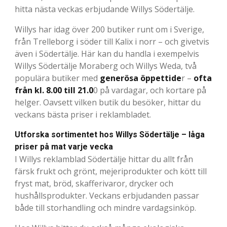
hitta nästa veckas erbjudande Willys Södertälje.
Willys har idag över 200 butiker runt om i Sverige,
från Trelleborg i söder till Kalix i norr – och givetvis
även i Södertälje. Här kan du handla i exempelvis
Willys Södertälje Moraberg och Willys Weda, två
populära butiker med
generösa öppettide
r –
ofta
från kl. 8.00 till 21.0
0 på vardagar, och kortare på
helger. Oavsett vilken butik du besöker, hittar du
veckans bästa priser i reklambladet.
Utforska sortimentet hos Willys Södertälje – låga
priser på mat varje vecka
I Willys reklamblad Södertälje hittar du allt från
färsk frukt och grönt, mejeriprodukter och kött till
fryst mat, bröd, skafferivaror, drycker och
hushållsprodukter. Veckans erbjudanden passar
både till storhandling och mindre vardagsinköp.