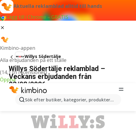
Aktuella reklamblad alltid till hands
Lägg till i Chrome – GRATIS
Kimbino-appen
Willys Södertälje
Alla erbjudanden på ett ställe
Willys Södertälje reklamblad –
(14,1 tn recensioner)
Veckans erbjudanden från
Öppna
03/08/2026
ANNONSER
Sök efter butiker, kategorier, produkter...