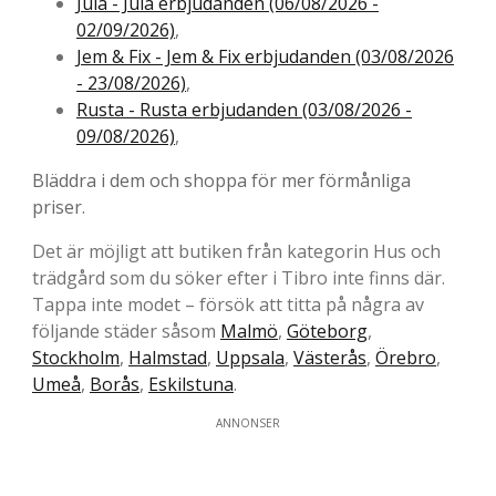
Jula - Jula erbjudanden (06/08/2026 -
02/09/2026)
,
Jem & Fix - Jem & Fix erbjudanden (03/08/2026
- 23/08/2026)
,
Rusta - Rusta erbjudanden (03/08/2026 -
09/08/2026)
,
Bläddra i dem och shoppa för mer förmånliga
priser.
Det är möjligt att butiken från kategorin Hus och
trädgård som du söker efter i Tibro inte finns där.
Tappa inte modet – försök att titta på några av
följande städer såsom
Malmö
,
Göteborg
,
Stockholm
,
Halmstad
,
Uppsala
,
Västerås
,
Örebro
,
Umeå
,
Borås
,
Eskilstuna
.
ANNONSER