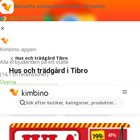
Aktuella reklamblad alltid till hands
Lägg till i Chrome – GRATIS
Kimbino-appen
Hus och trädgård Tibro
Alla erbjudanden på ett ställe
Hus och trädgård i Tibro
(14,1 tn recensioner)
Öppna
Sök efter butiker, kategorier, produkter...
Mio
Erbjudanden