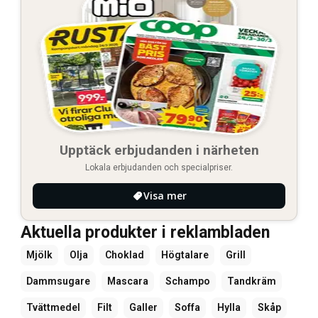
Upptäck erbjudanden i närheten
Lokala erbjudanden och specialpriser.
Visa mer
Aktuella produkter i reklambladen
Mjölk
Olja
Choklad
Högtalare
Grill
Dammsugare
Mascara
Schampo
Tandkräm
Tvättmedel
Filt
Galler
Soffa
Hylla
Skåp