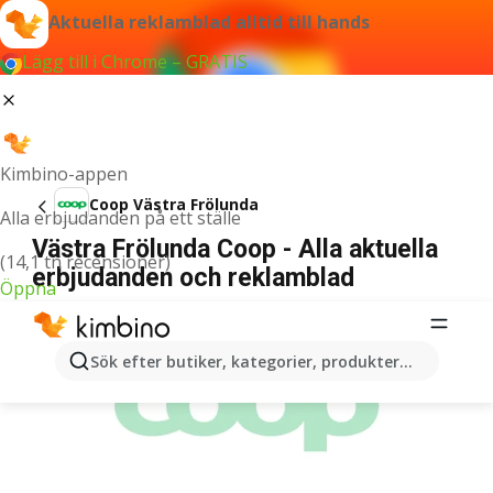
Aktuella reklamblad alltid till hands
Lägg till i Chrome – GRATIS
Kimbino-appen
Coop Västra Frölunda
Alla erbjudanden på ett ställe
Västra Frölunda Coop - Alla aktuella
(14,1 tn recensioner)
erbjudanden och reklamblad
Öppna
ANNONSER
Sök efter butiker, kategorier, produkter...