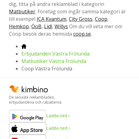
dig, titta på andra reklamblad i kategorin
Matbutiker
. Företag som ingår samma kategori är
till exempel
ICA Kvantum
,
City Gross
,
Coop
,
Hemköp
,
ÖoB
,
Lidl
,
Willys
Om du vill veta mer om
Coop besök deras hemsida
coop.se
.
Erbjudanden Västra Frölunda
Matbutiker Västra Frölunda
Coop Västra Frölunda
De senaste reklambladen,
erbjudandena och rabatterna
Ladda ned i
Ladda ned i