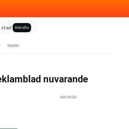
j stad
Bekräfta
r
Städer
eklamblad nuvarande
ANNONSER