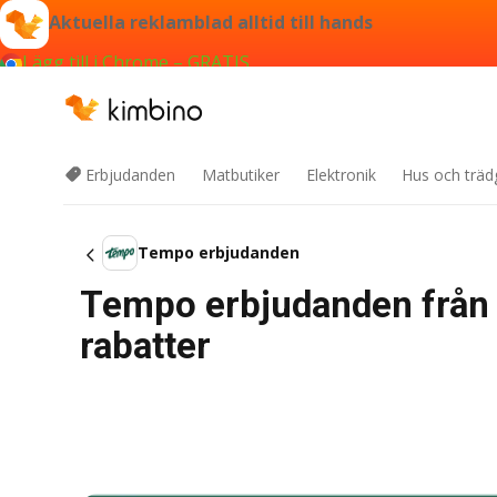
Aktuella reklamblad alltid till hands
Lägg till i Chrome – GRATIS
Erbjudanden
Matbutiker
Elektronik
Hus och träd
Tempo erbjudanden
Tempo erbjudanden från
rabatter