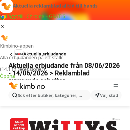
Aktuella reklamblad alltid till hands
Lägg till i Chrome – GRATIS
Kimbino-appen
Aktuella erbjudande
Alla erbjudanden på ett ställe
Aktuella erbjudande från 08/06/2026
(14,1 tn recensioner)
- 14/06/2026 > Reklamblad
Öppna
nuvarande rabatter
ANNONSER
Sök efter butiker, kategorier, produkter...
Välj stad