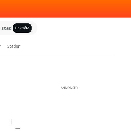
j stad
Bekräfta
r
Städer
ANNONSER