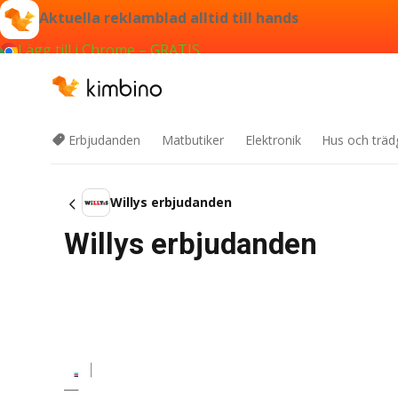
Aktuella reklamblad alltid till hands
Lägg till i Chrome – GRATIS
Erbjudanden
Matbutiker
Elektronik
Hus och träd
Willys erbjudanden
Willys erbjudanden