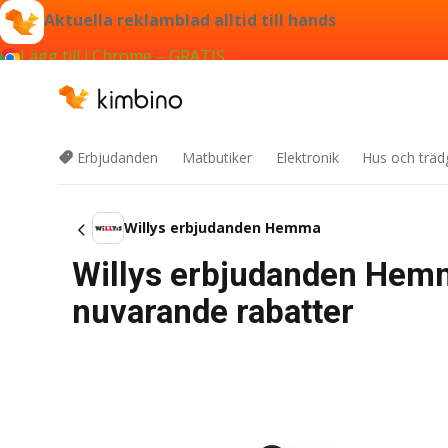
Aktuella reklamblad alltid till hands
Lägg till i Chrome – GRATIS
Erbjudanden
Matbutiker
Elektronik
Hus och träd
Willys erbjudanden Hemma
Willys erbjudanden Hemm
nuvarande rabatter