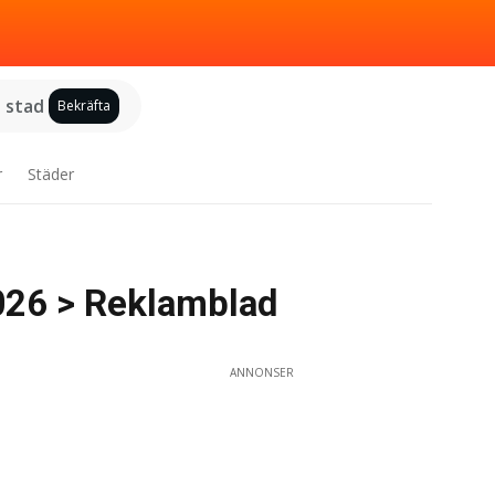
j stad
Bekräfta
r
Städer
026 > Reklamblad
ANNONSER