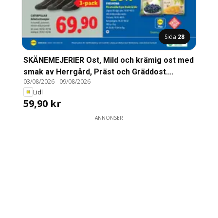
Sida
28
SKÄNEMEJERIER Ost, Mild och krämig ost med
smak av Herrgård, Präst och Gräddost.
03/08/2026
-
09/08/2026
Fetthalt: 28%. 670 g
Lidl
59,90 kr
ANNONSER