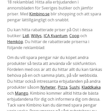
18 reklamblad. Hitta alla erbjudanden i
annonsbladen för Sveriges butiker och jämför
priser. Med
Kimbino.se
blir shopping och att spara
pengar lättillgängligt och snabbt.
Du kan hitta rabatterade priser på Ost i dessa
butiker:
Lidl
,
Willys
,
ICA Kvantum
,
Coop
och
Hemköp
. Du hittar de rabatterade priserna i
följande reklamblad:
Om du vill spara pengar när du köpet andra
produkter så testa att använda vår sökfunktion.
Fördelen med oss är att du hittar allt du kan tänkas
behöva på en och samma plats, på vår webbsida.
Du hittar också intressanta erbjudanden på andra
produkter såsom
Nyheter
,
Pizza
,
Sushi
,
Kladdkaka
och
Mango
. Kimbino kommer alltid hitta de bästa
erbjudandena för dig och informera dig om dessa.
Tack vare Kimbino kan du därmed spara pengar