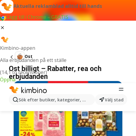
Aktuella reklamblad alltid till hands
Lägg till i Chrome – GRATIS
Kimbino-appen
Ost
Alla erbjudanden på ett ställe
Ost billigt – Rabatter, rea och
(14,1 tn recensioner)
erbjudanden
Öppna
Sök efter butiker, kategorier, produkter...
Välj stad