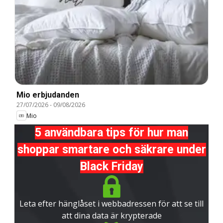
Mio erbjudanden
27/07/2026
-
09/08/2026
Mio
5 användbara tips för hur man
shoppar smartare och säkrare under
Black Friday
Leta efter hänglåset i webbadressen för att se till
att dina data är krypterade