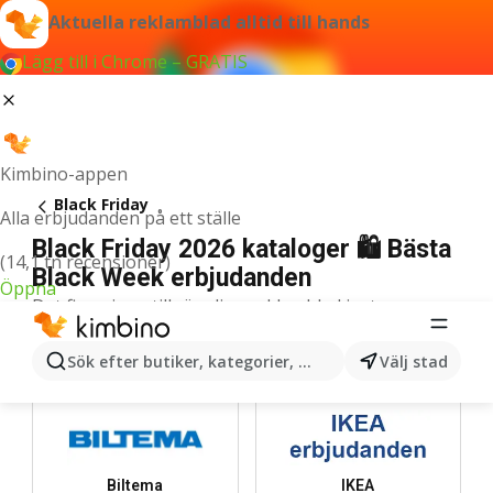
Aktuella reklamblad alltid till hands
Lägg till i Chrome – GRATIS
Kimbino-appen
Black Friday
Alla erbjudanden på ett ställe
Black Friday 2026 kataloger 🛍️ Bästa
(14,1 tn recensioner)
Black Week erbjudanden
Öppna
Det finns inga tillgängliga reklamblad just nu.
De bästa butikerna
Sök efter butiker, kategorier, produkter...
Välj stad
Biltema
IKEA