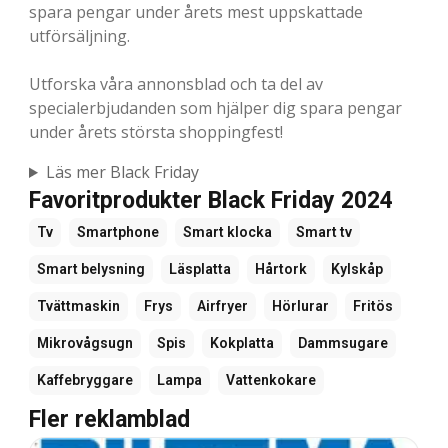
spara pengar under årets mest uppskattade
utförsäljning.
Utforska våra annonsblad och ta del av
specialerbjudanden som hjälper dig spara pengar
under årets största shoppingfest!
Läs mer Black Friday
Favoritprodukter Black Friday 2024
Tv
Smartphone
Smart klocka
Smart tv
Smart belysning
Läsplatta
Hårtork
Kylskåp
Tvättmaskin
Frys
Airfryer
Hörlurar
Fritös
Mikrovågsugn
Spis
Kokplatta
Dammsugare
Kaffebryggare
Lampa
Vattenkokare
Fler reklamblad