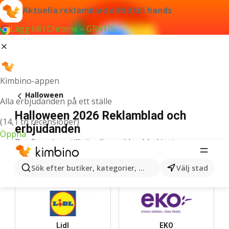
Aktuella reklamblad alltid till hands
Lägg till i Chrome – GRATIS
Kimbino-appen
Halloween
Alla erbjudanden på ett ställe
Halloween 2026 Reklamblad och
(14,1 tn recensioner)
erbjudanden
Öppna
Det finns inga tillgängliga reklamblad just nu.
De bästa butikerna
Sök efter butiker, kategorier, produkter...
Välj stad
Lidl
EKO