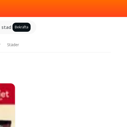
j stad
Bekräfta
r
Städer