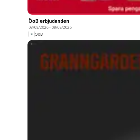
ÖoB erbjudanden
03/08/2026
-
09/08/2026
ÖoB