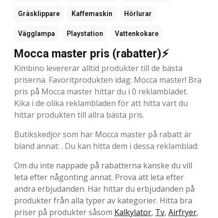
Gräsklippare
Kaffemaskin
Hörlurar
Vägglampa
Playstation
Vattenkokare
Mocca master pris (rabatter)⚡
Kimbino levererar alltid produkter till de bästa
priserna. Favoritprodukten idag: Mocca master! Bra
pris på Mocca master hittar du i 0 reklambladet.
Kika i de olika reklambladen för att hitta vart du
hittar produkten till allra bästa pris.
Butikskedjor som har Mocca master på rabatt är
bland annat: . Du kan hitta dem i dessa reklamblad:
Om du inte nappade på rabatterna kanske du vill
leta efter någonting annat. Prova att leta efter
andra erbjudanden. Här hittar du erbjudanden på
produkter från alla typer av kategorier. Hitta bra
priser på produkter såsom
Kalkylator
,
Tv
,
Airfryer
,