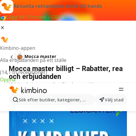
Aktuella reklamblad alltid till hands
Lägg till i Chrome – GRATIS
Kimbino-appen
Mocca master
Alla erbjudanden på ett ställe
Mocca master billigt – Rabatter, rea
(14,1 tn recensioner)
och erbjudanden
Öppna
Vi hittade inga resultat för denna sökterm.
Fler reklamblad i kategorin
Sök efter butiker, kategorier, produkter...
Välj stad