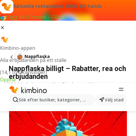
Aktuella reklamblad alltid till hands
Lägg till i Chrome – GRATIS
Kimbino-appen
Nappflaska
Alla erbjudanden på ett ställe
Nappflaska billigt – Rabatter, rea och
(14,1 tn recensioner)
erbjudanden
Öppna
Vi hittade inga resultat för denna sökterm.
Fler reklamblad i kategorin
Sök efter butiker, kategorier, produkter...
Välj stad