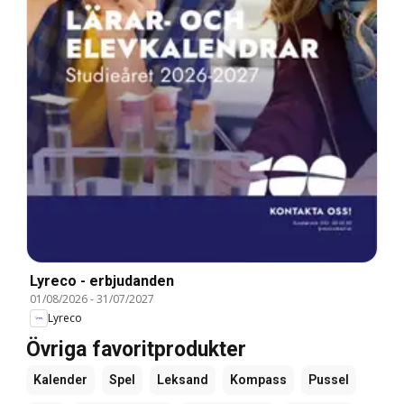
Lyreco - erbjudanden
01/08/2026
-
31/07/2027
Lyreco
Övriga favoritprodukter
Kalender
Spel
Leksand
Kompass
Pussel