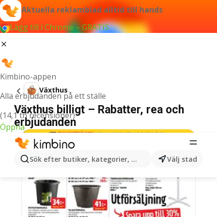
Aktuella reklamblad alltid till hands
Lägg till i Chrome – GRATIS
Kimbino-appen
Växthus
Alla erbjudanden på ett ställe
Växthus billigt – Rabatter, rea och
(14,1 tn recensioner)
erbjudanden
Öppna
Sök efter butiker, kategorier, produkter...
Välj stad