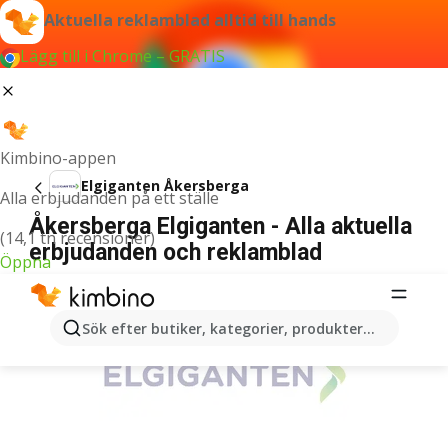
Aktuella reklamblad alltid till hands
Lägg till i Chrome – GRATIS
Kimbino-appen
Elgiganten Åkersberga
Alla erbjudanden på ett ställe
Åkersberga Elgiganten - Alla aktuella
(14,1 tn recensioner)
erbjudanden och reklamblad
Öppna
ANNONSER
Sök efter butiker, kategorier, produkter...