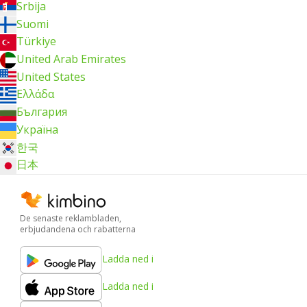
Srbija
Suomi
Türkiye
United Arab Emirates
United States
Ελλάδα
България
Україна
한국
日本
De senaste reklambladen,
erbjudandena och rabatterna
Ladda ned i
Ladda ned i