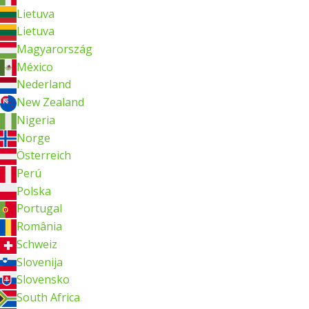
Lietuva
Lietuva
Magyarország
México
Nederland
New Zealand
Nigeria
Norge
Österreich
Perú
Polska
Portugal
România
Schweiz
Slovenija
Slovensko
South Africa