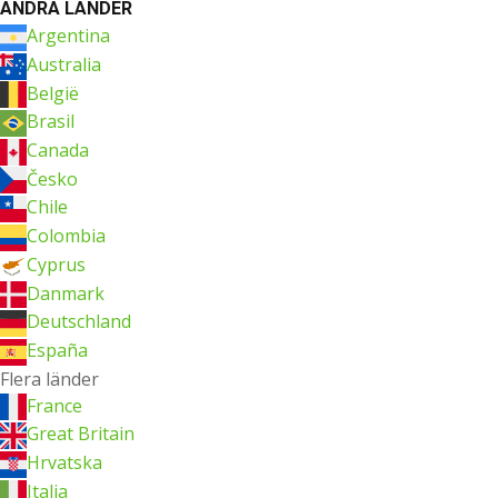
ANDRA LÄNDER
Argentina
Australia
België
Brasil
Canada
Česko
Chile
Colombia
Cyprus
Danmark
Deutschland
España
Flera länder
France
Great Britain
Hrvatska
Italia