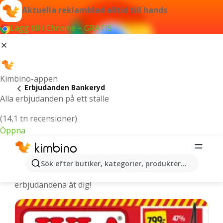
Aktuella reklamblad alltid till hands
Lägg till i Chrome – GRATIS
Kimbino-appen
Erbjudanden Bankeryd
Alla erbjudanden på ett ställe
(14,1 tn recensioner)
Öppna
Bankeryd - De senaste erbjudandena
Sök efter butiker, kategorier, produkter...
Vi väljer ut de senaste och mest populära
erbjudandena åt dig!