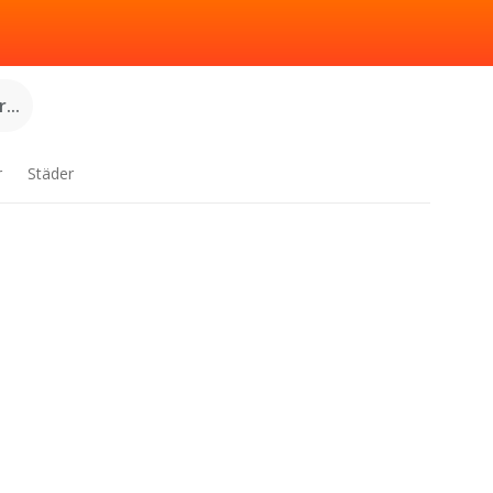
...
r
Städer