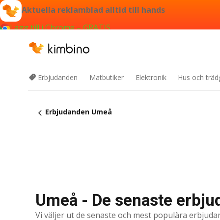
Aktuella reklamblad alltid till hands
Lägg till i Chrome – GRATIS
Erbjudanden
Matbutiker
Elektronik
Hus och träd
Erbjudanden Umeå
Umeå - De senaste erbj
Vi väljer ut de senaste och mest populära erbjuda