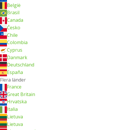
België
Brasil
Canada
Česko
Chile
Colombia
Cyprus
Danmark
Deutschland
España
Flera länder
France
Great Britain
Hrvatska
Italia
Lietuva
Lietuva