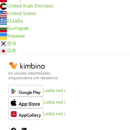
United Arab Emirates
United States
Ελλάδα
България
Україна
한국
日本
De senaste reklambladen,
erbjudandena och rabatterna
Ladda ned i
Ladda ned i
Ladda ned i