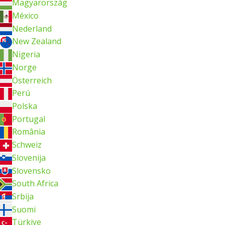
Magyarország
México
Nederland
New Zealand
Nigeria
Norge
Österreich
Perú
Polska
Portugal
România
Schweiz
Slovenija
Slovensko
South Africa
Srbija
Suomi
Türkiye