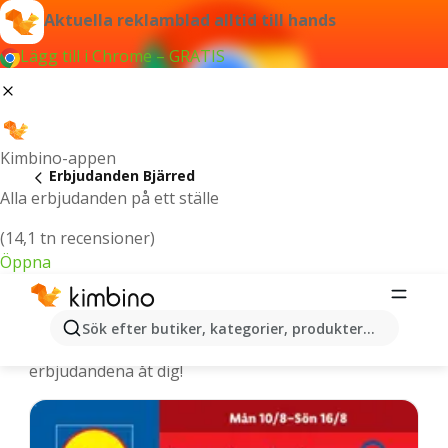
Aktuella reklamblad alltid till hands
Lägg till i Chrome – GRATIS
Kimbino-appen
Erbjudanden Bjärred
Alla erbjudanden på ett ställe
(14,1 tn recensioner)
Öppna
Bjärred - De senaste erbjudandena
Sök efter butiker, kategorier, produkter...
Vi väljer ut de senaste och mest populära
erbjudandena åt dig!