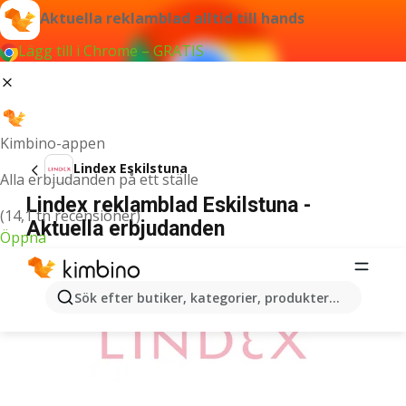
Aktuella reklamblad alltid till hands
Lägg till i Chrome – GRATIS
Kimbino-appen
Lindex Eskilstuna
Alla erbjudanden på ett ställe
Lindex reklamblad Eskilstuna -
(14,1 tn recensioner)
Aktuella erbjudanden
Öppna
ANNONSER
Sök efter butiker, kategorier, produkter...