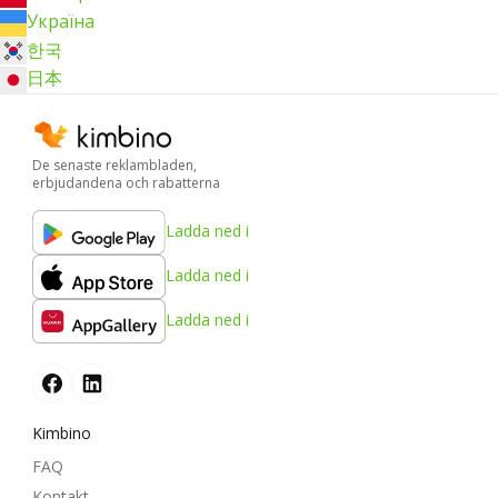
Україна
한국
日本
De senaste reklambladen,
erbjudandena och rabatterna
Ladda ned i
Ladda ned i
Ladda ned i
Kimbino
FAQ
Kontakt