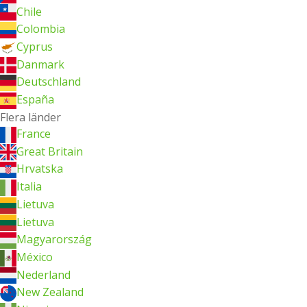
Chile
Colombia
Cyprus
Danmark
Deutschland
España
Flera länder
France
Great Britain
Hrvatska
Italia
Lietuva
Lietuva
Magyarország
México
Nederland
New Zealand