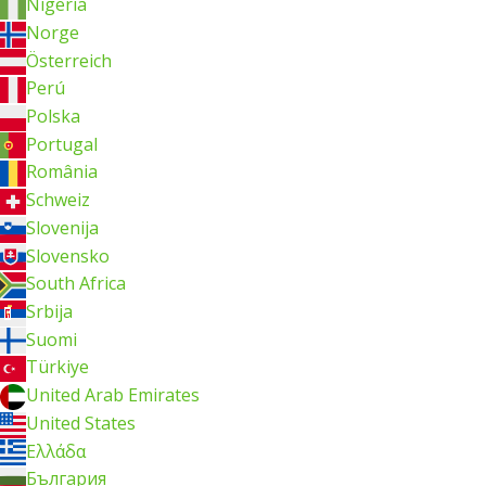
Nigeria
Norge
Österreich
Perú
Polska
Portugal
România
Schweiz
Slovenija
Slovensko
South Africa
Srbija
Suomi
Türkiye
United Arab Emirates
United States
Ελλάδα
България