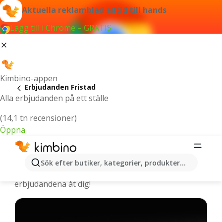
Aktuella reklamblad alltid till hands
Lägg till i Chrome – GRATIS
Kimbino-appen
Erbjudanden Fristad
Alla erbjudanden på ett ställe
(14,1 tn recensioner)
Öppna
Fristad - De senaste erbjudandena
Sök efter butiker, kategorier, produkter...
Vi väljer ut de senaste och mest populära
erbjudandena åt dig!