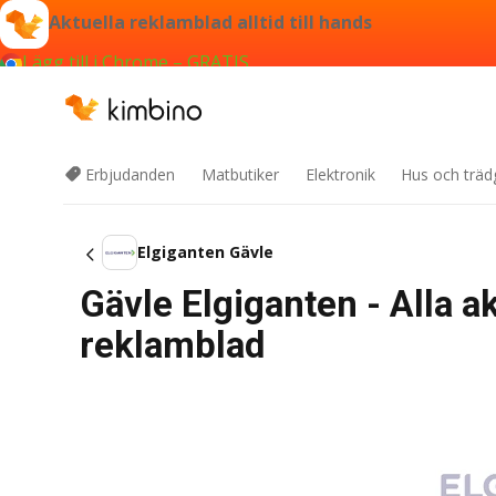
Aktuella reklamblad alltid till hands
Lägg till i Chrome – GRATIS
Erbjudanden
Matbutiker
Elektronik
Hus och träd
Elgiganten Gävle
Gävle Elgiganten - Alla 
reklamblad