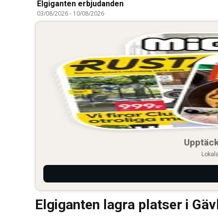
Elgiganten erbjudanden
03/08/2026
-
10/08/2026
Upptäck
Lokala
Elgiganten lagra platser i Gäv