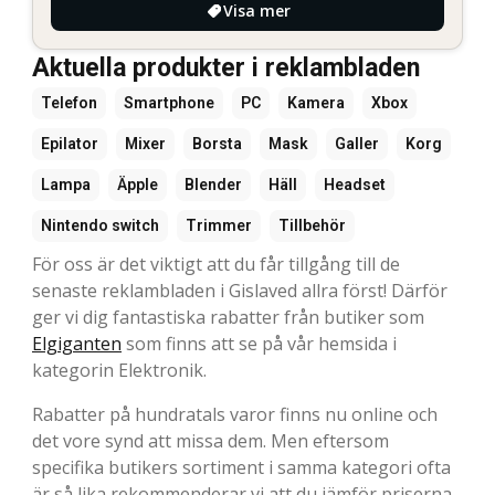
Visa mer
Aktuella produkter i reklambladen
Telefon
Smartphone
PC
Kamera
Xbox
Epilator
Mixer
Borsta
Mask
Galler
Korg
Lampa
Äpple
Blender
Häll
Headset
Nintendo switch
Trimmer
Tillbehör
För oss är det viktigt att du får tillgång till de
senaste reklambladen i Gislaved allra först! Därför
ger vi dig fantastiska rabatter från butiker som
Elgiganten
som finns att se på vår hemsida i
kategorin Elektronik.
Rabatter på hundratals varor finns nu online och
det vore synd att missa dem. Men eftersom
specifika butikers sortiment i samma kategori ofta
är så lika rekommenderar vi att du jämför priserna