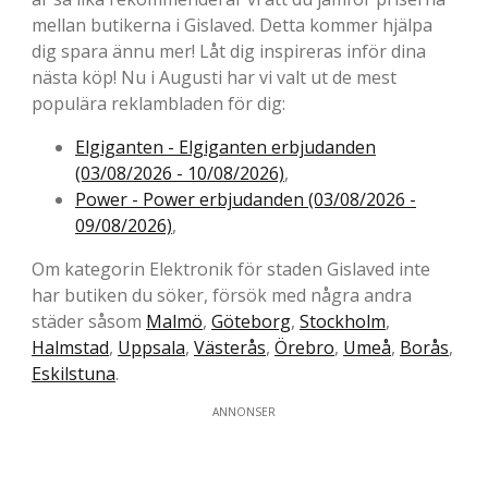
mellan butikerna i Gislaved. Detta kommer hjälpa
dig spara ännu mer! Låt dig inspireras inför dina
nästa köp! Nu i Augusti har vi valt ut de mest
populära reklambladen för dig:
Elgiganten - Elgiganten erbjudanden
(03/08/2026 - 10/08/2026)
,
Power - Power erbjudanden (03/08/2026 -
09/08/2026)
,
Om kategorin Elektronik för staden Gislaved inte
har butiken du söker, försök med några andra
städer såsom
Malmö
,
Göteborg
,
Stockholm
,
Halmstad
,
Uppsala
,
Västerås
,
Örebro
,
Umeå
,
Borås
,
Eskilstuna
.
ANNONSER