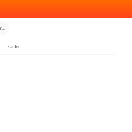
...
r
Städer