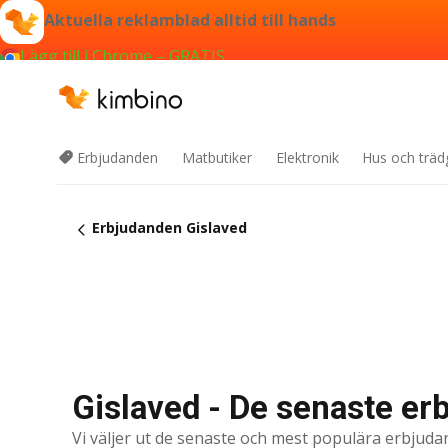
Aktuella reklamblad alltid till hands
Lägg till i Chrome – GRATIS
Erbjudanden
Matbutiker
Elektronik
Hus och träd
Erbjudanden Gislaved
Gislaved - De senaste e
Vi väljer ut de senaste och mest populära erbjuda