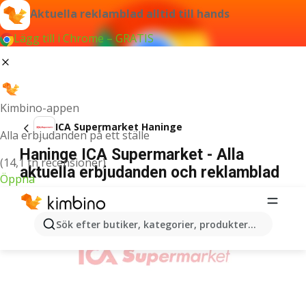
Aktuella reklamblad alltid till hands
Lägg till i Chrome – GRATIS
Kimbino-appen
ICA Supermarket Haninge
Alla erbjudanden på ett ställe
Haninge ICA Supermarket - Alla
(14,1 tn recensioner)
aktuella erbjudanden och reklamblad
Öppna
ANNONSER
Sök efter butiker, kategorier, produkter...