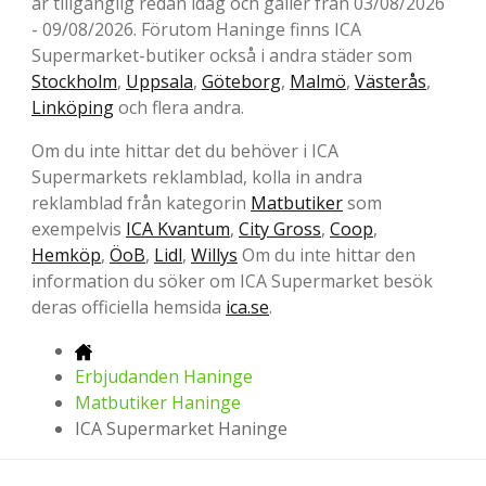
är tillgänglig redan idag och gäller från 03/08/2026
- 09/08/2026. Förutom Haninge finns ICA
Supermarket-butiker också i andra städer som
Stockholm
,
Uppsala
,
Göteborg
,
Malmö
,
Västerås
,
Linköping
och flera andra.
Om du inte hittar det du behöver i ICA
Supermarkets reklamblad, kolla in andra
reklamblad från kategorin
Matbutiker
som
exempelvis
ICA Kvantum
,
City Gross
,
Coop
,
Hemköp
,
ÖoB
,
Lidl
,
Willys
Om du inte hittar den
information du söker om ICA Supermarket besök
deras officiella hemsida
ica.se
.
Erbjudanden Haninge
Matbutiker Haninge
ICA Supermarket Haninge