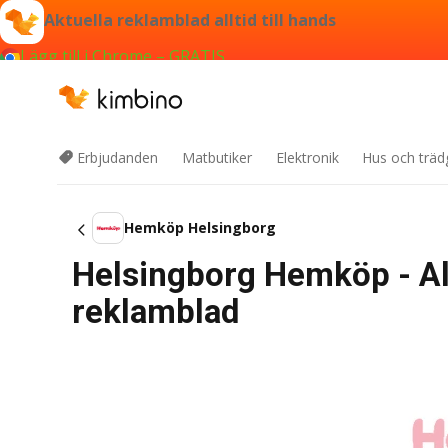
Aktuella reklamblad alltid till hands
Lägg till i Chrome – GRATIS
Erbjudanden
Matbutiker
Elektronik
Hus och träd
Hemköp Helsingborg
Helsingborg Hemköp - Al
reklamblad