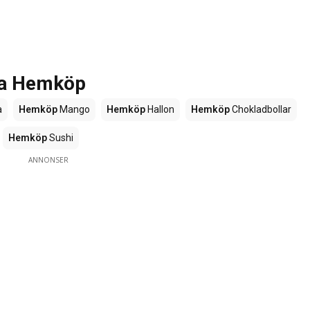
rna Hemköp
a
Hemköp
Mango
Hemköp
Hallon
Hemköp
Chokladbollar
Hemköp
Sushi
ANNONSER