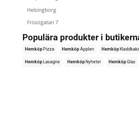
Helsingborg
Frösögatan 7
Populära produkter i butike
Hemköp
Pizza
Hemköp
Äpplen
Hemköp
Kladdkak
Hemköp
Lasagne
Hemköp
Nyheter
Hemköp
Glas