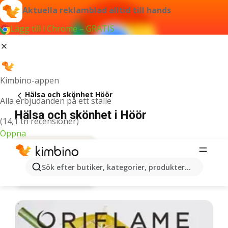
Aktuella reklamblad alltid till hands
Lägg till i Chrome – GRATIS
Kimbino-appen
Hälsa och skönhet Höör
Alla erbjudanden på ett ställe
Hälsa och skönhet i Höör
(14,1 tn recensioner)
Öppna
Sök efter butiker, kategorier, produkter...
Erbjudanden