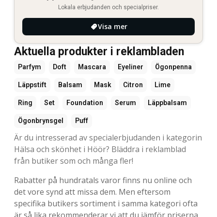
Lokala erbjudanden och specialpriser.
Visa mer
Aktuella produkter i reklambladen
Parfym
Doft
Mascara
Eyeliner
Ögonpenna
Läppstift
Balsam
Mask
Citron
Lime
Ring
Set
Foundation
Serum
Läppbalsam
Ögonbrynsgel
Puff
Är du intresserad av specialerbjudanden i kategorin
Hälsa och skönhet i Höör? Bläddra i reklamblad
från butiker som och många fler!
Rabatter på hundratals varor finns nu online och
det vore synd att missa dem. Men eftersom
specifika butikers sortiment i samma kategori ofta
är så lika rekommenderar vi att du jämför priserna