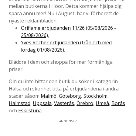
mellan butikerna i Höör. Detta kommer hjälpa dig
spara ännu mer! Nu i Augusti har vi förberett de
nyaste reklambladen:
Oriflame erbjudanden 11/26 (05/08/2026 -
25/08/2026)
,
Yves Rocher erbjudanden (från och med
lördag 01/08/2026)
,
Bläddra i dem och shoppa för mer förmånliga
priser.
Om du inte hittar den butik du söker i kategorin
Hälsa och skönhet titta på erbjudandena i andra
städer såsom
Malmö
,
Göteborg
,
Stockholm
,
Halmstad
,
Uppsala
,
Västerås
,
Örebro
,
Umeå
,
Borås
och
Eskilstuna
.
ANNONSER