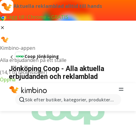
Aktuella reklamblad alltid till hands
Lägg till i Chrome – GRATIS
Kimbino-appen
Coop Jönköping
Alla erbjudanden på ett ställe
Jönköping Coop - Alla aktuella
(14,1 tn recensioner)
erbjudanden och reklamblad
Öppna
ANNONSER
Sök efter butiker, kategorier, produkter...