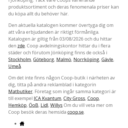
produktsortiment och deras fenomenala priser kan
du köpa allt du behöver här.
Den aktuella katalogen kommer övertyga dig om
att våra erbjudanden är riktigt förmånliga.
Katalogen är giltig från 03/08/2026 och du hittar
den
zde
. Coop avdelningskontor hittar du i flera
städer och förutom Jönköping finns de också i
Stockholm
,
Göteborg
,
Malmö
,
Norrköping
,
Gävle
,
Umeå
.
Om det inte finns någon Coop-butik i närheten av
dig, titta på andra reklamblad i kategorin
Matbutiker
. Företag som ingår samma kategori är
till exempel
ICA Kvantum
,
City Gross
,
Coop
,
Hemköp
,
ÖoB
,
Lidl
,
Willys
Om du vill veta mer om
Coop besök deras hemsida
coop.se
.